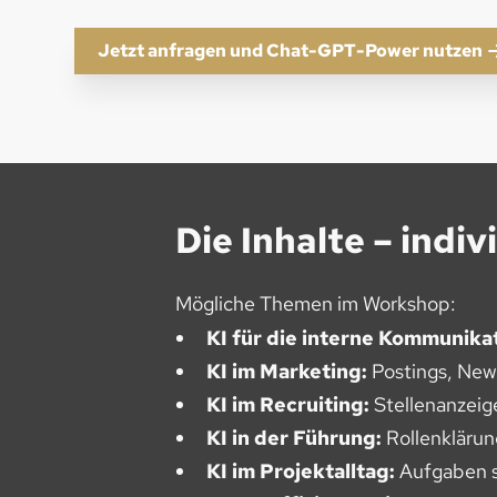
Jetzt anfragen und Chat-GPT-Power nutzen
Die Inhalte – indi
Mögliche Themen im Workshop:
KI für die interne Kommunikat
KI im Marketing:
Postings, New
KI im Recruiting:
Stellenanzeig
KI in der Führung:
Rollenklärun
KI im Projektalltag:
Aufgaben st