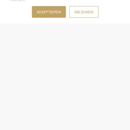
AKZEPTIEREN
ABLEHNEN
Lassen Sie uns
reden
Führung beginnt im Dialog.
Lassen Sie uns gemeinsam klären, wie wir Ihre
Führungskräfte oder Ihr Unternehmen
wirksam weiterentwickeln.
+49 921 162701-0
HELLO@TEAM-GOLD.DE