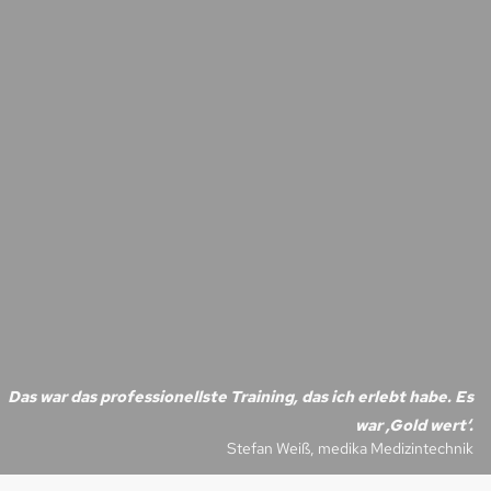
Das war das professionellste Training, das ich erlebt habe. Es
war ‚Gold wert‘.
Stefan Weiß, medika Medizintechnik
Slide 7 of 7.