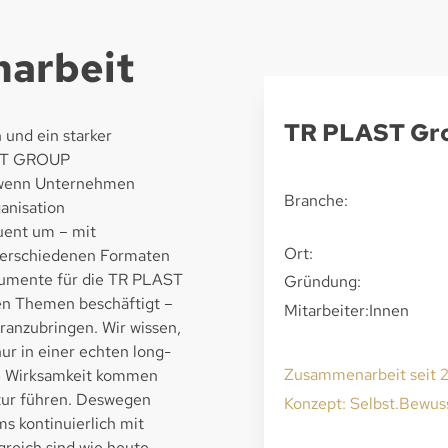
arbeit
TR PLAST Gr
und ein starker
AST GROUP
 wenn Unternehmen
Branche:
ganisation
uent um – mit
Ort:
verschiedenen Formaten
umente für die TR PLAST
Gründung:
hen Themen beschäftigt –
Mitarbeiter:Innen
anzubringen. Wir wissen,
ur in einer echten long-
Zusammenarbeit seit 
te Wirksamkeit kommen
tur führen. Deswegen
Konzept: Selbst.Bewus
s kontinuierlich mit
reich sind wie heute.