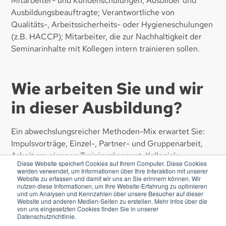
Mitarbeiter- und Kundenschulungen; Ausbilder und
Ausbildungsbeauftragte; Verantwortliche von
Qualitäts-, Arbeitssicherheits- oder Hygieneschulungen
(z.B. HACCP); Mitarbeiter, die zur Nachhaltigkeit der
Seminarinhalte mit Kollegen intern trainieren sollen.
Wie arbeiten Sie und wir
in dieser Ausbildung?
Ein abwechslungsreicher Methoden-Mix erwartet Sie:
Impulsvorträge, Einzel-, Partner- und Gruppenarbeit,
Arbeit am eigenen Trainingskonzept, Kollegiale
Diese Website speichert Cookies auf Ihrem Computer. Diese Cookies
Beratung, praktische Übungen, kurze
werden verwendet, um Informationen über Ihre Interaktion mit unserer
Website zu erfassen und damit wir uns an Sie erinnern können. Wir
Trainingssequenzen mit anschließender
nutzen diese Informationen, um Ihre Website-Erfahrung zu optimieren
Selbstreflektion, Simulationsübungen, videobasiertes
und um Analysen und Kennzahlen über unsere Besucher auf dieser
Website und anderen Medien-Seiten zu erstellen. Mehr Infos über die
Feedback.
von uns eingesetzten Cookies finden Sie in unserer
Datenschutzrichtlinie.