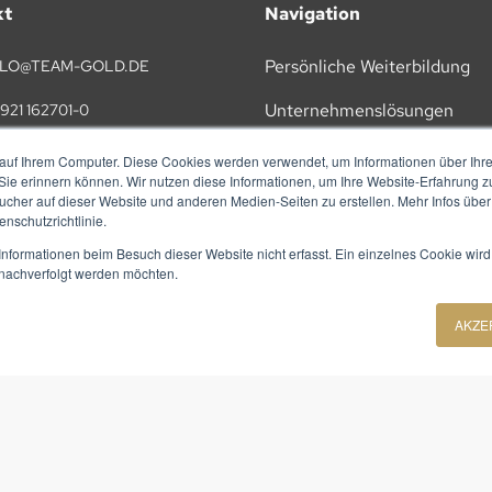
kt
Navigation
Persönliche Weiterbildung
LO@TEAM-GOLD.DE
Unternehmenslösungen
921 162701-0
KI
auf Ihrem Computer. Diese Cookies werden verwendet, um Informationen über Ihre 
TAKT
 Sie erinnern können. Wir nutzen diese Informationen, um Ihre Website-Erfahrung 
Vorträge
her auf dieser Website und anderen Medien-Seiten zu erstellen. Mehr Infos über
nschutzrichtlinie.
Referenzen
nformationen beim Besuch dieser Website nicht erfasst. Ein einzelnes Cookie wird
t nachverfolgt werden möchten.
Über Uns
AKZE