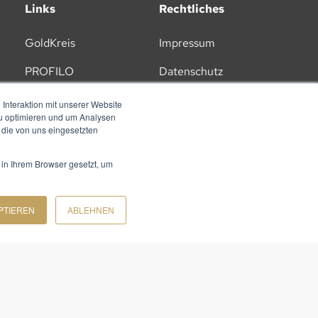
Links
Rechtliches
GoldKreis
Impressum
PROFILO
Datenschutz
Lernplattform
AGB
Interaktion mit unserer Website
zu optimieren und um Analysen
Karriere
 die von uns eingesetzten
 in Ihrem Browser gesetzt, um
PTIEREN
ABLEHNEN
ZU UNSEREM NEWSLETTER