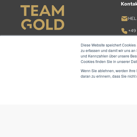
Konta
HEL
+49 
Diese Website speichert Cookies 
KON
zu erfassen und damit wir uns an
und Kennzahlen über unsere Besuc
Cookies finden Sie in unserer Date
Wenn Sie ablehnen, werden Ihre I
daran zu erinnern, dass Sie nich
© TEAM GOLD 2026. ALLE RECHTE VORBEHALTEN.