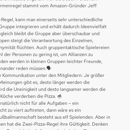
 Firmenregel stammt vom Amazon-Gründer Jeff
-Regel, kann man einerseits sehr unterschiedliche
 Gruppe integrieren und erhält dadurch Ideenvielfalt
ugleich bleibt die Gruppe aber überschaubar und
ppen steigt die Verantwortung des Einzelnen,
nymität flüchten. Auch gruppentaktische Spielereien
l der Personen zu gering ist, um Allianzen zu
den werden in kleinen Gruppen leichter Freunde,
einander reden müssen.🗣️
ie Kommunikation unter den Mitgliedern: Je größer
Meinungen gibt es, desto länger werden die
ird die Uneinigkeit und desto langsamer werden die
Köche verderben die Pizza. 🥣
natürlich nicht für alle Aufgaben – ein
cht zu viert auftreten, dann wäre es ein
ßballmannschaft besteht aus elf Spielenden. Aber in
hen hat die Zwei-Pizza-Regel ihre Gültigkeit. Denken