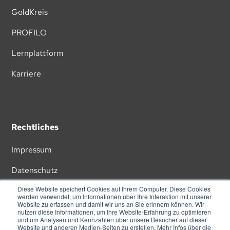
GoldKreis
PROFILO
Lernplattform
Karriere
Rechtliches
Impressum
Datenschutz
Diese Website speichert Cookies auf Ihrem Computer. Diese Cookies
AGB
werden verwendet, um Informationen über Ihre Interaktion mit unserer
Website zu erfassen und damit wir uns an Sie erinnern können. Wir
nutzen diese Informationen, um Ihre Website-Erfahrung zu optimieren
und um Analysen und Kennzahlen über unsere Besucher auf dieser
Website und anderen Medien-Seiten zu erstellen. Mehr Infos über die