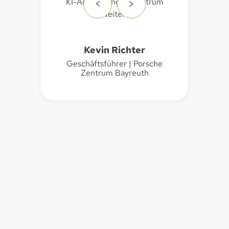
<
>
Cagkan Sümer
Leitung Innendienst und
Organisation | medika
Medizintechnik GmbH
Slide 5 of 6.