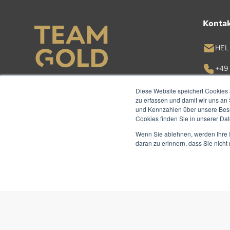
Konta
HEL
+49 
Diese Website speichert Cookies 
KON
zu erfassen und damit wir uns an
und Kennzahlen über unsere Besuc
Cookies finden Sie in unserer Date
Wenn Sie ablehnen, werden Ihre I
daran zu erinnern, dass Sie nich
© TEAM GOLD 2026. ALLE RECHTE VORBEHALTEN.