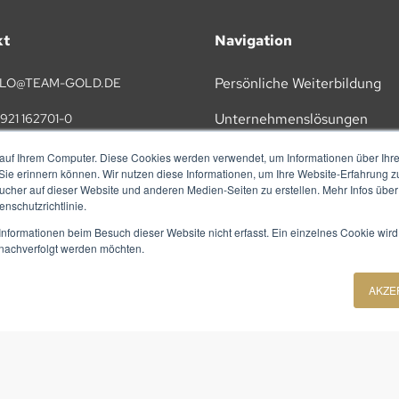
kt
Navigation
Persönliche Weiterbildung
LO@TEAM-GOLD.DE
Unternehmenslösungen
921 162701-0
KI
auf Ihrem Computer. Diese Cookies werden verwendet, um Informationen über Ihre 
TAKT
 Sie erinnern können. Wir nutzen diese Informationen, um Ihre Website-Erfahrung 
Vorträge
her auf dieser Website und anderen Medien-Seiten zu erstellen. Mehr Infos über
nschutzrichtlinie.
Referenzen
nformationen beim Besuch dieser Website nicht erfasst. Ein einzelnes Cookie wird
t nachverfolgt werden möchten.
Über Uns
AKZE