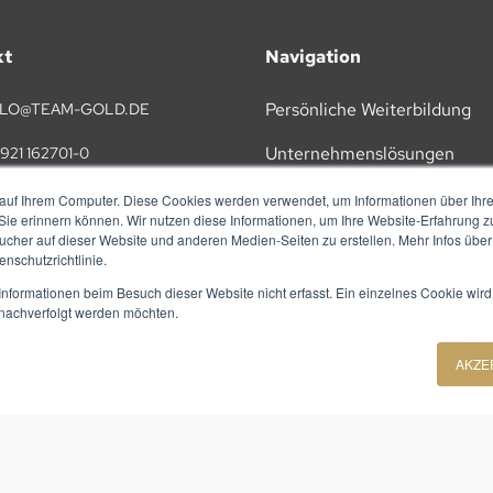
kt
Navigation
Persönliche Weiterbildung
LO@TEAM-GOLD.DE
Unternehmenslösungen
921 162701-0
KI
auf Ihrem Computer. Diese Cookies werden verwendet, um Informationen über Ihre 
TAKT
 Sie erinnern können. Wir nutzen diese Informationen, um Ihre Website-Erfahrung 
Vorträge
her auf dieser Website und anderen Medien-Seiten zu erstellen. Mehr Infos über
nschutzrichtlinie.
Referenzen
nformationen beim Besuch dieser Website nicht erfasst. Ein einzelnes Cookie wird
t nachverfolgt werden möchten.
Über Uns
AKZE