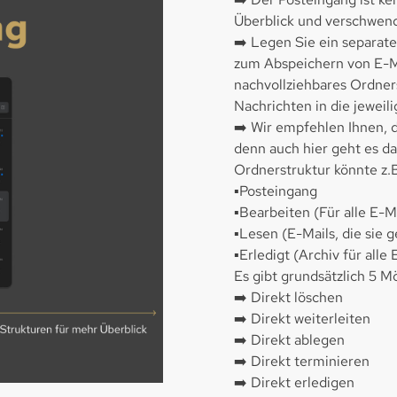
Überblick und verschwend
➡️ Legen Sie ein separat
zum Abspeichern von E-Ma
nachvollziehbares Ordner
Nachrichten in die jeweil
➡️ Wir empfehlen Ihnen, d
denn auch hier geht es d
Ordnerstruktur könnte z.
▪️Posteingang
▪️Bearbeiten (Für alle E-M
▪️Lesen (E-Mails, die sie 
▪️Erledigt (Archiv für alle
Es gibt grundsätzlich 5 M
➡️ Direkt löschen
➡️ Direkt weiterleiten
➡️ Direkt ablegen
➡️ Direkt terminieren
➡️ Direkt erledigen