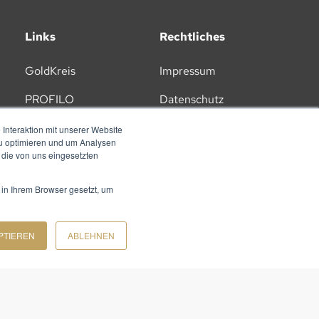
Links
Rechtliches
GoldKreis
Impressum
PROFILO
Datenschutz
Lernplattform
AGB
Interaktion mit unserer Website
zu optimieren und um Analysen
Karriere
 die von uns eingesetzten
 in Ihrem Browser gesetzt, um
PTIEREN
ABLEHNEN
ZU UNSEREM NEWSLETTER