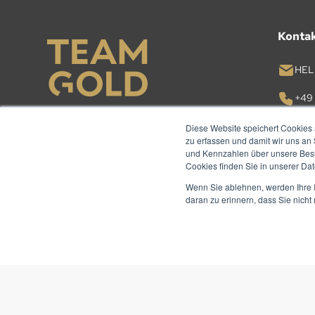
Konta
HEL
+49 
Diese Website speichert Cookies 
KON
zu erfassen und damit wir uns an
und Kennzahlen über unsere Besuc
Cookies finden Sie in unserer Date
Wenn Sie ablehnen, werden Ihre I
daran zu erinnern, dass Sie nich
© TEAM GOLD 2026. ALLE RECHTE VORBEHALTEN.