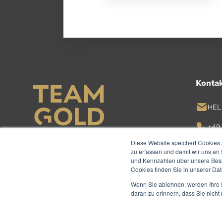
Konta
HEL
+49 
Diese Website speichert Cookies 
zu erfassen und damit wir uns an
KON
und Kennzahlen über unsere Besuc
Cookies finden Sie in unserer Date
Wenn Sie ablehnen, werden Ihre I
daran zu erinnern, dass Sie nich