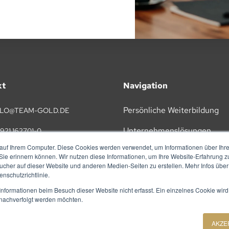
kt
Navigation
Persönliche Weiterbildung
LO@TEAM-GOLD.DE
Unternehmenslösungen
921 162701-0
auf Ihrem Computer. Diese Cookies werden verwendet, um Informationen über Ihre 
KI
 Sie erinnern können. Wir nutzen diese Informationen, um Ihre Website-Erfahrung 
TAKT
her auf dieser Website und anderen Medien-Seiten zu erstellen. Mehr Infos über
Vorträge
nschutzrichtlinie.
nformationen beim Besuch dieser Website nicht erfasst. Ein einzelnes Cookie wird
Referenzen
t nachverfolgt werden möchten.
Über Uns
AKZE