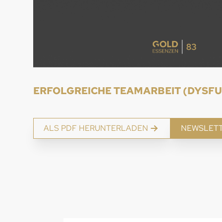
ERFOLGREICHE TEAMARBEIT (DYSFU
ALS PDF HERUNTERLADEN
NEWSLET