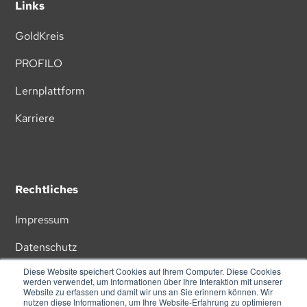
Links
GoldKreis
PROFILO
Lernplattform
Karriere
Rechtliches
Impressum
Datenschutz
Diese Website speichert Cookies auf Ihrem Computer. Diese Cookies
AGB
werden verwendet, um Informationen über Ihre Interaktion mit unserer
Website zu erfassen und damit wir uns an Sie erinnern können. Wir
nutzen diese Informationen, um Ihre Website-Erfahrung zu optimieren