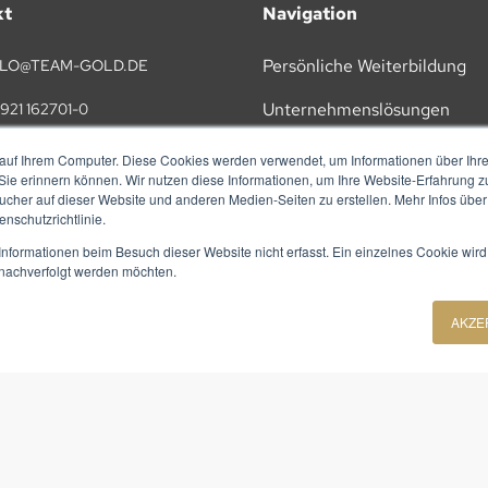
kt
Navigation
Persönliche Weiterbildung
LO@TEAM-GOLD.DE
Unternehmenslösungen
921 162701-0
KI
auf Ihrem Computer. Diese Cookies werden verwendet, um Informationen über Ihre 
TAKT
 Sie erinnern können. Wir nutzen diese Informationen, um Ihre Website-Erfahrung 
Vorträge
her auf dieser Website und anderen Medien-Seiten zu erstellen. Mehr Infos über
nschutzrichtlinie.
Referenzen
nformationen beim Besuch dieser Website nicht erfasst. Ein einzelnes Cookie wird
t nachverfolgt werden möchten.
Über Uns
AKZE