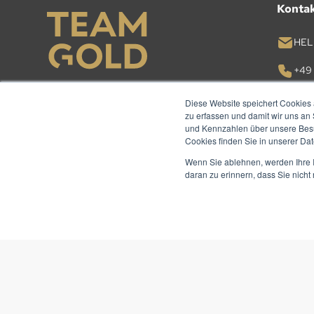
Konta
HEL
+49 
Diese Website speichert Cookies 
KON
zu erfassen und damit wir uns an
und Kennzahlen über unsere Besuc
Cookies finden Sie in unserer Date
Wenn Sie ablehnen, werden Ihre I
daran zu erinnern, dass Sie nich
© TEAM GOLD 2026. ALLE RECHTE VORBEHALTEN.