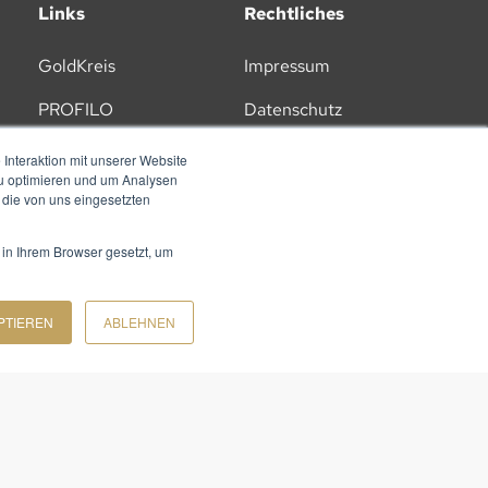
Links
Rechtliches
GoldKreis
Impressum
PROFILO
Datenschutz
Lernplattform
AGB
Interaktion mit unserer Website
zu optimieren und um Analysen
Karriere
 die von uns eingesetzten
 in Ihrem Browser gesetzt, um
PTIEREN
ABLEHNEN
ZU UNSEREM NEWSLETTER