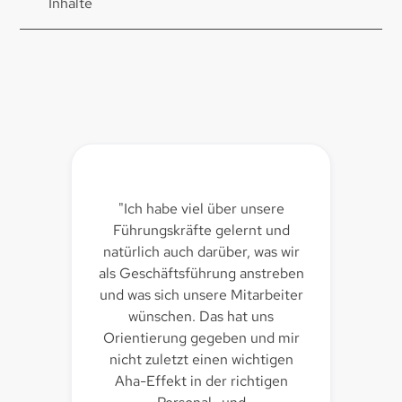
Inhalte
n
"Ich habe viel über unsere
er
Führungskräfte gelernt und
b
natürlich auch darüber, was wir
als Geschäftsführung anstreben
u
und was sich unsere Mitarbeiter
sam
wünschen. Das hat uns
Ra
bei
Orientierung gegeben und mir
nicht zuletzt einen wichtigen
Aha-Effekt in der richtigen
O