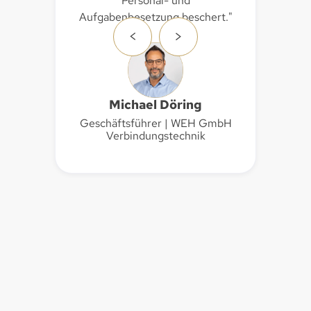
Personal- und
w
m
Aufgabenbesetzung beschert."
Ti
rüft
<
>
s
h
si
e
en
s
Michael Döring
"
Geschäftsführer | WEH GmbH
Verbindungstechnik
He
ch-
Slide 2 of 6.