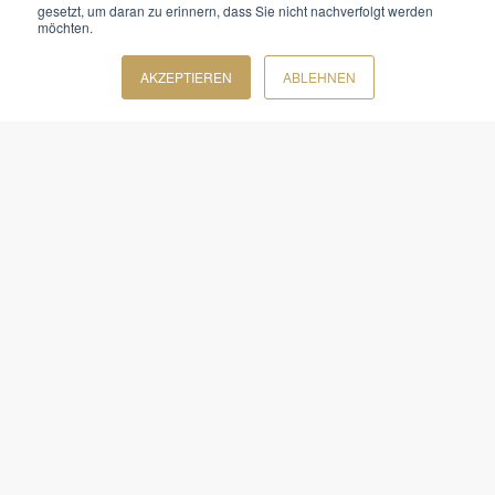
gesetzt, um daran zu erinnern, dass Sie nicht nachverfolgt werden
Unternehmen mit einem individuellen
möchten.
Konzept voranzubringen.
AKZEPTIEREN
ABLEHNEN
+49 921 162701-0
HELLO@TEAM-GOLD.DE
KONTAKTFORMULAR