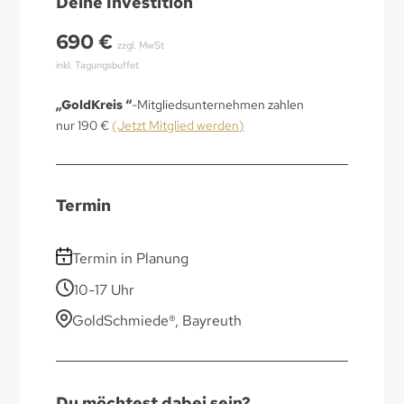
Deine Investition
690 €
zzgl. MwSt
inkl. Tagungsbuffet
„GoldKreis “
-Mitgliedsunternehmen zahlen
nur 190 €
(Jetzt Mitglied werden)
Termin
Termin in Planung
10-17 Uhr
GoldSchmiede®, Bayreuth
Du möchtest dabei sein?